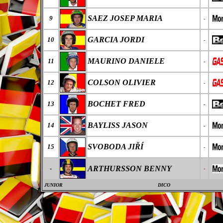
SAEZ JOSEP MARIA
9
-
GARCIA JORDI
10
-
MAURINO DANIELE
11
-
COLSON OLIVIER
12
-
BOCHET FRED
13
-
BAYLISS JASON
14
-
SVOBODA JI
ŘÍ
15
-
ARTHURSSON BENNY
-
-
JUNIOR
DICO