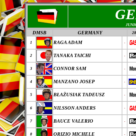
GE
JUNI
DMSB
GERMANY
28
RAGA ADAM
1
-
TANAKA TAICHI
2
-
CONNOR SAM
3
-
MANZANO JOSEP
4
-
B
ŁAŻ
USIAK
TADEUSZ
5
-
NILSSON ANDERS
6
-
BAUCE VALERIO
7
-
ORIZIO MICHELE
8
-