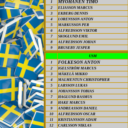
MYÖHÄNEN TIMO
1
2
ELIASSON MARCUS
3
EKBERG DENNIS
4
LORENSSON ANTON
5
MARKUSSON PER
6
ALFREDSSON VIKTOR
7
SKOGLUND EMIL
8
ALFREDSSON JOHAN
9
BRUSEBY JESPER
USM
FOLKESON ANTON
1
2
IGELSTRÖM MARCUS
3
MÄKELÄ MIKKO
4
MALMENTUN CHRISTOPHER
5
LARSSON LUKAS
6
JOHANSSON TOBIAS
7
HAGLUND RASMUS
8
HAKE MARCUS
9
ANDREASSON DANIEL
10
ALFREDSSON OSCAR
11
KRISTIANSSON ADAM
12
CARLSSON NIKLAS