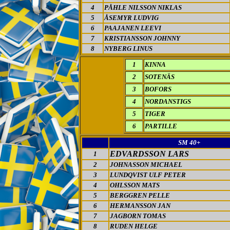
4
PÅHLE NILSSON NIKLAS
5
ÅSEMYR LUDVIG
6
PAAJANEN LEEVI
7
KRISTIANSSON JOHNNY
8
NYBERG LINUS
1
KINNA
2
SOTENÄS
3
BOFORS
4
NORDANSTIGS
5
TIGER
6
PARTILLE
SM 40+
EDVARDSSON LARS
1
2
JOHNASSON MICHAEL
3
LUNDQVIST ULF PETER
4
OHLSSON MATS
5
BERGGREN PELLE
6
HERMANSSON JAN
7
JAGBORN TOMAS
8
RUDEN HELGE