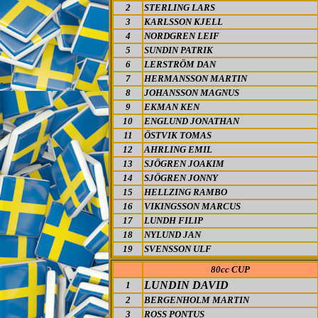
2
STERLING LARS
3
KARLSSON KJELL
4
NORDGREN LEIF
5
SUNDIN PATRIK
6
LERSTRÖM DAN
7
HERMANSSON MARTIN
8
JOHANSSON MAGNUS
9
EKMAN KEN
10
ENGLUND JONATHAN
11
ÖSTVIK TOMAS
12
AHRLING EMIL
13
SJÖGREN JOAKIM
14
SJÖGREN JONNY
15
HELLZING RAMBO
16
VIKINGSSON MARCUS
17
LUNDH FILIP
18
NYLUND JAN
19
SVENSSON ULF
80cc CUP
LUNDIN DAVID
1
2
BERGENHOLM MARTIN
3
ROSS PONTUS