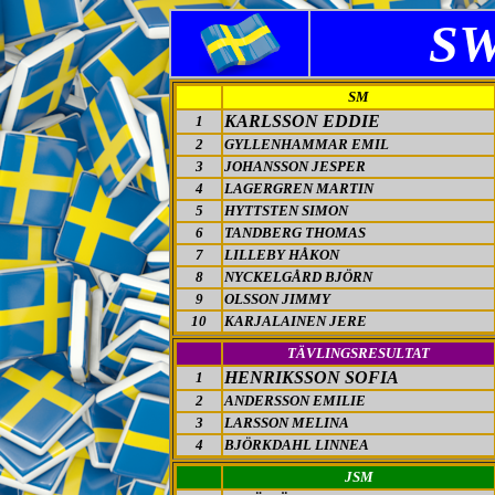
S
SM
KARLSSON EDDIE
1
2
GYLLENHAMMAR EMIL
3
JOHANSSON JESPER
4
LAGERGREN MARTIN
5
HYTTSTEN SIMON
6
TANDBERG THOMAS
7
LILLEBY HÅKON
8
NYCKELGÅRD BJÖRN
9
OLSSON JIMMY
10
KARJALAINEN JERE
TÄVLINGSRESULTAT
HENRIKSSON SOFIA
1
2
ANDERSSON EMILIE
3
LARSSON MELINA
4
BJÖRKDAHL LINNEA
JSM