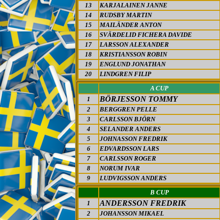
13
KARJALAINEN JANNE
14
RUDSBY MARTIN
15
MAILÄNDER ANTON
16
SVÄRDELID FICHERA DAVIDE
17
LARSSON ALEXANDER
18
KRISTIANSSON ROBIN
19
ENGLUND JONATHAN
20
LINDGREN FILIP
A CUP
BÖRJESSON TOMMY
1
2
BERGGREN PELLE
3
CARLSSON BJÖRN
4
SELANDER ANDERS
5
JOHNASSON FREDRIK
6
EDVARDSSON LARS
7
CARLSSON ROGER
8
NORUM IVAR
9
LUDVIGSSON ANDERS
B CUP
ANDERSSON FREDRIK
1
2
JOHANSSON MIKAEL