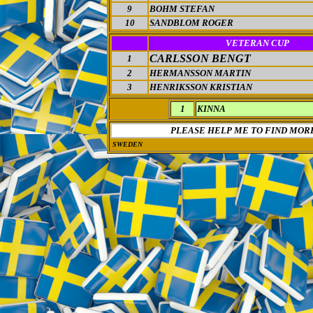
9
BOHM STEFAN
10
SANDBLOM ROGER
VETERAN CUP
CARLSSON BENGT
1
2
HERMANSSON MARTIN
3
HENRIKSSON KRISTIAN
1
KINNA
PLEASE HELP ME TO FIND MOR
SWEDEN