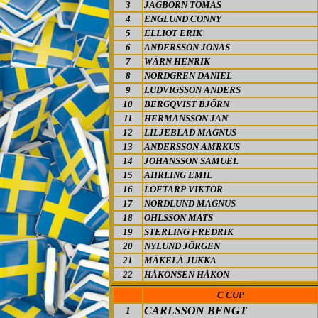
3
JAGBORN TOMAS
4
ENGLUND CONNY
5
ELLIOT ERIK
6
ANDERSSON JONAS
7
WÄRN HENRIK
8
NORDGREN DANIEL
9
LUDVIGSSON ANDERS
10
BERGQVIST BJÖRN
11
HERMANSSON JAN
12
LILJEBLAD MAGNUS
13
ANDERSSON AMRKUS
14
JOHANSSON SAMUEL
15
AHRLING EMIL
16
LOFTARP VIKTOR
17
NORDLUND MAGNUS
18
OHLSSON MATS
19
STERLING FREDRIK
20
NYLUND JÖRGEN
21
MÄKELÄ JUKKA
22
HÅKONSEN HÅKON
C CUP
CARLSSON BENGT
1