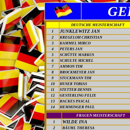
GE
DEUTSCHE MEISTERSCHAFT
JUNKLEWITZ JAN
1
2
KREGELOH CHRISTIAN
3
KAMMEL MIRCO
4
PETERS JAN
5
SCHÜTTE MARKUS
6
SCHULTE MICHEL
7
AMMON TIM
8
BROCKMEYER JAN
9
STUCKMANN TIM
10
HUSER TOBIAS
11
STETTER DENNIS
12
GESTERLING FELIX
13
BACKES PASCAL
14
HEMMINGER PAUL
FRAUEN MEISTERSCHAFT
WILDE INA
1
2
BÄUML THERESA