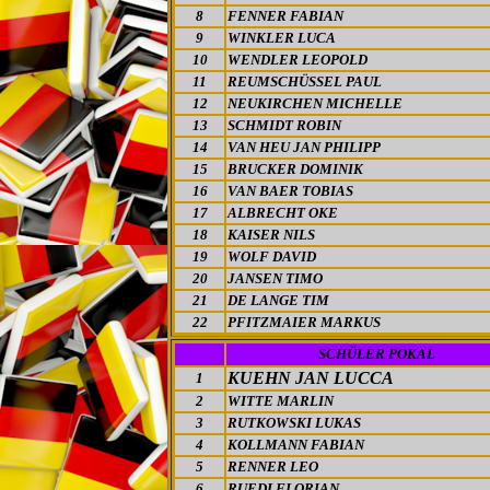
8
FENNER FABIAN
9
WINKLER LUCA
10
WENDLER LEOPOLD
11
REUMSCHÜSSEL PAUL
12
NEUKIRCHEN MICHELLE
13
SCHMIDT ROBIN
14
VAN HEU JAN PHILIPP
15
BRUCKER DOMINIK
16
VAN BAER TOBIAS
17
ALBRECHT OKE
18
KAISER NILS
19
WOLF DAVID
20
JANSEN TIMO
21
DE LANGE TIM
22
PFITZMAIER MARKUS
SCHÜLER POKAL
KUEHN JAN LUCCA
1
2
WITTE MARLIN
3
RUTKOWSKI LUKAS
4
KOLLMANN FABIAN
5
RENNER LEO
6
RUEDI FLORIAN