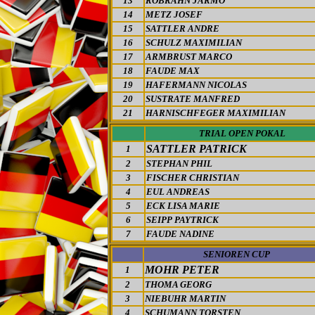
13
ROBRAHN JARMO
14
METZ JOSEF
15
SATTLER ANDRE
16
SCHULZ MAXIMILIAN
17
ARMBRUST MARCO
18
FAUDE MAX
19
HAFERMANN NICOLAS
20
SUSTRATE MANFRED
21
HARNISCHFEGER MAXIMILIAN
TRIAL OPEN POKAL
SATTLER PATRICK
1
2
STEPHAN PHIL
3
FISCHER CHRISTIAN
4
EUL ANDREAS
5
ECK LISA MARIE
6
SEIPP PAYTRICK
7
FAUDE NADINE
SENIOREN CUP
MOHR PETER
1
2
THOMA GEORG
3
NIEBUHR MARTIN
4
SCHUMANN TORSTEN