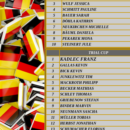
3
WULF JESSICA
4
SCHMITT PAULINE
5
BAUER SARAH
6
DÖHLA KATHRIN
7
NEUKIRCHEN MICHELLE
8
BÄUML DANIELA
9
PEKAREK MONA
10
STEINERT JULE
TRIAL CUP
KADLEC FRANZ
1
2
GALLAS KEVIN
3
BICK KEVIN
4
JUNKLEWITZ TIM
5
MACKROTH PHILIPP
6
BECKER MATHIAS
7
SCHLEY THOMAS
8
GRIEBENOW STEFAN
9
BINDER MARVIN
10
NEUNMANN SASCHA
11
MÜLLER TOBIAS
12
HERBST JONATHAN
13
SCHUMACHER FLORIAN