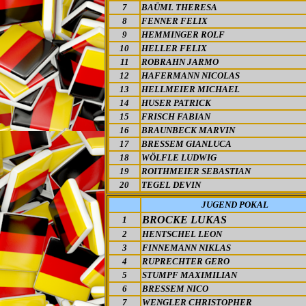
7
BAÜML THERESA
8
FENNER FELIX
9
HEMMINGER ROLF
10
HELLER FELIX
11
ROBRAHN JARMO
12
HAFERMANN NICOLAS
13
HELLMEIER MICHAEL
14
HUSER PATRICK
15
FRISCH FABIAN
16
BRAUNBECK MARVIN
17
BRESSEM GIANLUCA
18
WÖLFLE LUDWIG
19
ROITHMEIER SEBASTIAN
20
TEGEL DEVIN
JUGEND POKAL
BROCKE LUKAS
1
2
HENTSCHEL LEON
3
FINNEMANN NIKLAS
4
RUPRECHTER GERO
5
STUMPF MAXIMILIAN
6
BRESSEM NICO
7
WENGLER CHRISTOPHER