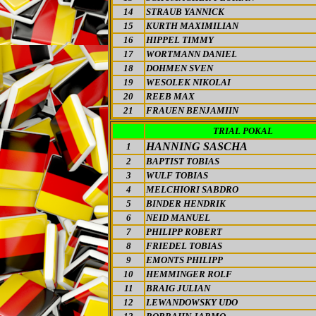
14
STRAUB YANNICK
15
KURTH MAXIMILIAN
16
HIPPEL TIMMY
17
WORTMANN DANIEL
18
DOHMEN SVEN
19
WESOLEK NIKOLAI
20
REEB MAX
21
FRAUEN BENJAMIIN
TRIAL POKAL
HANNING SASCHA
1
2
BAPTIST TOBIAS
3
WULF TOBIAS
4
MELCHIORI SABDRO
5
BINDER HENDRIK
6
NEID MANUEL
7
PHILIPP ROBERT
8
FRIEDEL TOBIAS
9
EMONTS PHILIPP
10
HEMMINGER ROLF
11
BRAIG JULIAN
12
LEWANDOWSKY UDO