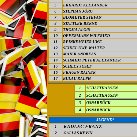
5
ERHARDT ALEXANDER
6
STEPHAN JÖRG
7
BLOMEYER STEFAN
8
STATTLER BERND
9
THOMA ALOIS
10
OFFERMANN WILFRIED
11
REINKEMEIER UWE
12
SEIDEL UWE WALTER
13
MAIER ANDREAS
14
SCHMIDT PETER ALEXANDER
15
SCHLEY JOSEF
16
FRAUEN RAINER
17
BULAU RALPH
1
SCHATTHAUSEN
2
SCHATTHAUSEN
3
OSNABRÜCK
4
OSNABRÜCK
JUGEND*
KADLEC FRANZ
1
2
GALLAS KEVIN