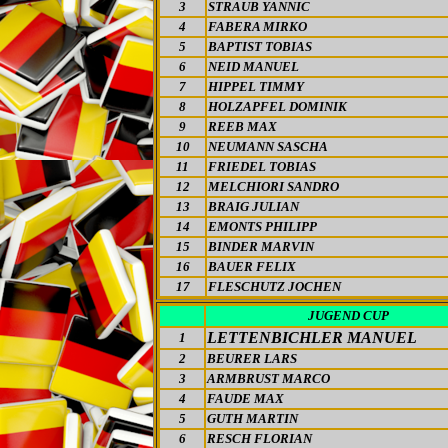
3
STRAUB YANNIC
4
FABERA MIRKO
5
BAPTIST TOBIAS
6
NEID MANUEL
7
HIPPEL TIMMY
8
HOLZAPFEL DOMINIK
9
REEB MAX
10
NEUMANN SASCHA
11
FRIEDEL TOBIAS
12
MELCHIORI SANDRO
13
BRAIG JULIAN
14
EMONTS PHILIPP
15
BINDER MARVIN
16
BAUER FELIX
17
FLESCHUTZ JOCHEN
JUGEND CUP
LETTENBICHLER MANUEL
1
2
BEURER LARS
3
ARMBRUST MARCO
4
FAUDE MAX
5
GUTH MARTIN
6
RESCH FLORIAN