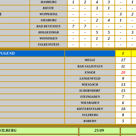
1
2
4
3
-
1
HAMBURG
-
-
3
1
-
-
RIESTE
R
-
-
-
-
3
2
WUPPERTAL
-
-
2
4
1
-
SIEGBURG
7
7
-
-
-
-
BAD BEVENSEN
-
-
5
5
-
3
HOLGEISMAR
-
-
1
2
-
-
WINNINGEN
-
-
-
-
-
-
FALKENSTEIN
JUGEND
1
17
MELLE
11
BAD SALZUFLEN
20
ENGER
9
LANGENFELD
13
WIESLOCH
15
SCHORNDORF
7
STEINGADEN
6
WIESBADEN
10
KIEFERSFELDEN
8
SULZBERG
5
KOBERN
WILBERG
25/09