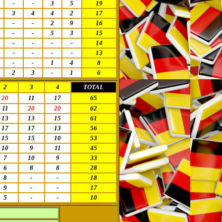
-
-
3
5
19
3
4
4
2
17
-
-
2
9
16
-
-
5
3
15
-
-
-
-
14
-
-
-
-
13
-
-
1
4
8
2
3
-
1
6
2
3
4
TOTAL
20
11
17
65
11
20
20
62
13
13
15
61
17
17
13
56
15
15
10
53
10
9
11
45
7
10
9
33
6
8
8
28
8
-
-
18
9
-
-
17
5
-
-
10