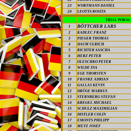
23
WORTMANN DANIEL
24
LEOTTA ROSITA
TRIAL POKAL
BÖTTCHER LARS
1
2
KADLEC FRANZ
3
PIEGER THOMAS
4
DAUM ULRICH
5
RICHTER SASCHA
6
HERZ PETER
7
OLESCHKO PETER
8
WILDE INA
9
EGE THORSTEN
10
FRANKE ADRIAN
11
GALLAS KEVIN
12
DRÜGE MARKUS
13
STERNBERG STEFAN
14
KREGEL MICHAEL
15
SCHULZ MAXIMILIAN
16
DISTLER COLIN
17
EMONTS PHILIPP
18
METZ JOSEF