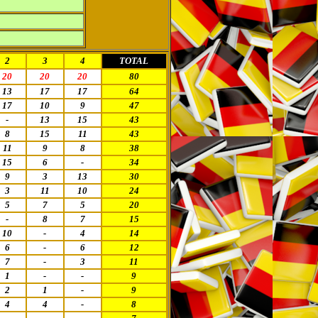
2
3
4
TOTAL
20
20
20
80
13
17
17
64
17
10
9
47
-
13
15
43
8
15
11
43
11
9
8
38
15
6
-
34
9
3
13
30
3
11
10
24
5
7
5
20
-
8
7
15
10
-
4
14
6
-
6
12
7
-
3
11
1
-
-
9
2
1
-
9
4
4
-
8