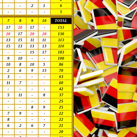
-
-
2
1
6
-
-
-
-
5
7
8
9
10
TOTAL
17
20
17
-
153
20
17
20
20
130
13
15
11
11
113
15
13
13
13
110
-
-
15
17
103
9
10
-
-
100
10
8
10
5
86
2
6
9
15
70
3
-
-
-
63
11
7
-
-
60
-
-
-
-
42
5
11
-
8
37
-
-
-
-
25
-
-
8
9
25
7
9
-
-
22
8
-
-
-
22
6
2
6
7
21
-
-
-
-
20