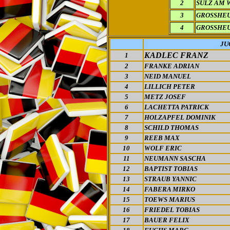
2
SULZ AM 
3
GROSSHE
4
GROSSHE
JU
KADLEC FRANZ
1
2
FRANKE ADRIAN
3
NEID MANUEL
4
LILLICH PETER
5
METZ JOSEF
6
LACHETTA PATRICK
7
HOLZAPFEL DOMINIK
8
SCHILD THOMAS
9
REEB MAX
10
WOLF ERIC
11
NEUMANN SASCHA
12
BAPTIST TOBIAS
13
STRAUB YANNIC
14
FABERA MIRKO
15
TOEWS MARIUS
16
FRIEDEL TOBIAS
17
BAUER FELIX