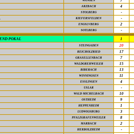
7
WANGEN
4
ARZBACH
-
STOLBERG
L
-
KIEFERSFELDEN
2
ENGSLVBERG
-
SOTLBERG
END POKAL
1
20
STEINGADEN
17
REICHOLZRIED
7
GRASELLENBACH
15
WALDGREHWEILER
13
BIBERACH
11
WINNINGSEN
4
ESSLINGEN
-
USLAR
10
WALD MICHELBACH
9
OSTHEIM
1
HEPPENHEIM
3
LUDWIGSBURG
8
PFALZGRAFENWEILER
2
MARBACH
-
HERBOLZHEIM