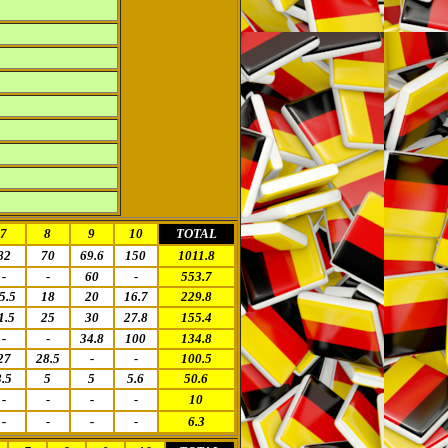
7
8
9
10
TOTAL
82
70
69.6
150
1011.8
-
-
60
-
553.7
5.5
18
20
16.7
229.8
1.5
25
30
27.8
155.4
-
-
34.8
100
134.8
27
28.5
-
-
100.5
3.5
5
5
5.6
50.6
-
-
-
-
10
-
-
-
-
6.3