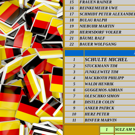
15
FRAUEN RAINER
16
REINKEMEIER UWE
17
SCHMIDT PETER ALEXANDE
18
BULAU RALPH
19
NIEBUHR MARTIN
20
HERMSDORF VOLKER
21
BÄUML RALF
22
BAUER WOLFGANG
SCHULTE MICHEL
1
2
STUCKMANN TIM
3
JUNKLEWITZ TIM
4
MACKROTH PHILIPP
5
WALDI HENRIK
6
GUGGEMOS ADRIAN
7
OLESCHKO SIMON
8
DISTLER COLIN
9
ANKER PATRCK
10
HERZ PETER
11
BINFER MARVIN
1
SULZ AM 