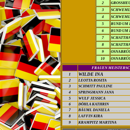
2
GROSSHE
3
SCHWEML
4
SCHWEML
5
RUND UM
6
RUND UM
7
SCHATTH
8
SCHATTH
9
OSNABRÜ
10
OSNABRÜ
FRAUEN MEISTERS
WILDE INA
1
2
LEOTTA ROSITA
3
SCHMITT PAULINE
4
SPRINGMANN JANA
5
WULF JESSICA
6
DÖHLA KATHRIN
7
BÄUML DANIELA
8
LAFFIN KIRA
9
KRAMPITZ MARTINA