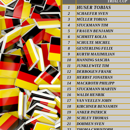
TRIAL CUP
HUSER TOBIAS
1
2
SCHAEFER SVEN
3
MÜLLER TOBIAS
4
STUCKMANN TIM
5
FRAUEN BENJAMIN
6
SCHMITT KOLJA
7
SCHULTE MICHEL
8
GESTERLING FELIX
9
KURTH MAXIMILIAN
10
HANNING SASCHA
11
JUNKLEWITZ TIM
12
DERBOGEN FRANK
13
HERBST JONATHAN
14
MACKROTH PHILIPP
15
STUCKMANN MARTIN
16
WALDI HENRIK
17
VAN VEELEN JOHN
18
KIRCHNER BENJAMIN
19
ANKER PATRICK
20
SCHLEY THOMAS
21
DOHMEN SVEN
22
THOMA CHRISTOPH