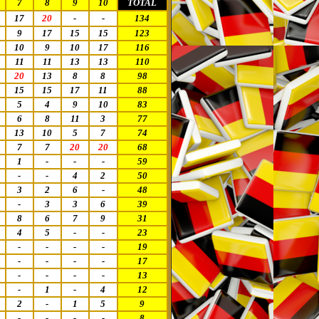
7
8
9
10
TOTAL
17
20
-
-
134
9
17
15
15
123
10
9
10
17
116
11
11
13
13
110
20
13
8
8
98
15
15
17
11
88
5
4
9
10
83
6
8
11
3
77
13
10
5
7
74
7
7
20
20
68
1
-
-
-
59
-
-
4
2
50
3
2
6
-
48
-
3
3
6
39
8
6
7
9
31
4
5
-
-
23
-
-
-
-
19
-
-
-
-
17
-
-
-
-
13
-
1
-
4
12
2
-
1
5
9
-
-
-
-
8