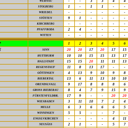
-
-
3
3
4
4
WERNAU
1
-
1
1
-
-
STOLBERG
-
-
-
-
-
-
WRIEDEL
9
1
-
-
-
-
STÖTTEN
-
-
-
-
-
-
KIRCHBERG
2
4
-
-
-
-
PFAFFRODA
-
-
-
-
-
-
WITTEN
P
1
2
3
4
5
6
N
20
20
17
20
17
15
SINN
10
10
15
15
13
17
HUTTHURM
15
15
20
11
11
13
HALLSTADT
11
8
13
17
-
-
REGENSTAUF
4
13
9
10
9
8
GÖTTINGEN
13
6
11
13
10
10
BIEBERTAL
9
17
8
8
8
6
ORENDSLVALL
8
4
7
9
15
9
GROSS BIEBERAU
17
9
-
-
20
20
FÜRSTENFELDBR.
3
11
10
7
2
4
WIESBADEN
6
3
6
6
6
5
MELLE
5
5
-
-
7
-
WINNINGEN
-
-
-
-
4
11
ENGSLVKIRCHEN
2
1
-
-
5
7
NEUSÄSS