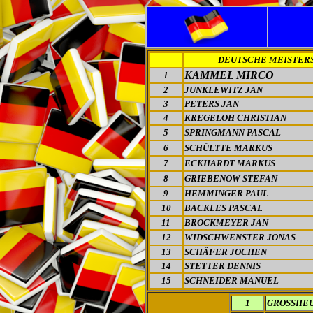
DEUTSCHE MEISTER
KAMMEL MIRCO
1
2
JUNKLEWITZ JAN
3
PETERS JAN
4
KREGELOH CHRISTIAN
5
SPRINGMANN PASCAL
6
SCHÜLTTE MARKUS
7
ECKHARDT MARKUS
8
GRIEBENOW STEFAN
9
HEMMINGER PAUL
10
BACKLES PASCAL
11
BROCKMEYER JAN
12
WIDSCHWENSTER JONAS
13
SCHÄFER JOCHEN
14
STETTER DENNIS
15
SCHNEIDER MANUEL
1
GROSSHE