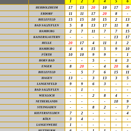
1
2
3
4
5
6
17
13
20
10
17
20
HERBOLZHEIM
11
11
17
20
8
-
EBDORF
15
15
10
15
2
13
BIELEFELD
5
8
13
17
11
8
BAD SALZUFLEN
2
7
11
7
7
15
HAMBURG
-
-
-
-
13
17
KAISERSLAUTERN
20
17
4
11
1
2
HELLE
4
6
15
5
9
10
HAMBURG
10
10
9
9
-
1
FÜRTH
-
-
5
-
6
3
HORN BAD
8
20
-
4
20
6
ENGER
-
5
7
6
15
11
BIELEFELD
13
-
3
13
3
5
HAGEN
9
9
6
3
-
-
LANGENFELD
-
1
-
-
-
-
BAD SALZUFLEN
-
-
2
8
4
-
WIESLOCH
-
-
-
-
10
9
NETHERLANDS
-
-
8
2
-
7
STEINGADEN
7
2
-
-
-
4
KIEFERSFELDEN
3
4
-
-
-
-
KÖLN
1
-
-
-
-
-
LANGENWEHE
6
-
1
1
-
-
HUTTHURM