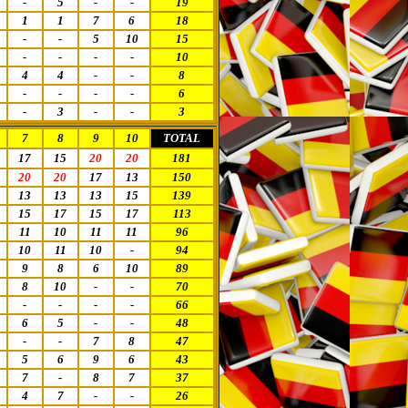
-
5
-
-
19
1
1
7
6
18
-
-
5
10
15
-
-
-
-
10
4
4
-
-
8
-
-
-
-
6
-
3
-
-
3
7
8
9
10
TOTAL
17
15
20
20
181
20
20
17
13
150
13
13
13
15
139
15
17
15
17
113
11
10
11
11
96
10
11
10
-
94
9
8
6
10
89
8
10
-
-
70
-
-
-
-
66
6
5
-
-
48
-
-
7
8
47
5
6
9
6
43
7
-
8
7
37
4
7
-
-
26