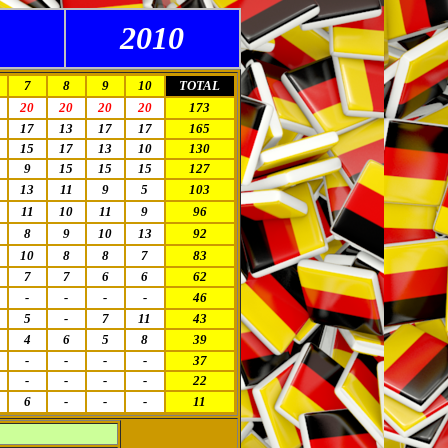
2010
7
8
9
10
TOTAL
20
20
20
20
173
17
13
17
17
165
15
17
13
10
130
9
15
15
15
127
13
11
9
5
103
11
10
11
9
96
8
9
10
13
92
10
8
8
7
83
7
7
6
6
62
-
-
-
-
46
5
-
7
11
43
4
6
5
8
39
-
-
-
-
37
-
-
-
-
22
6
-
-
-
11