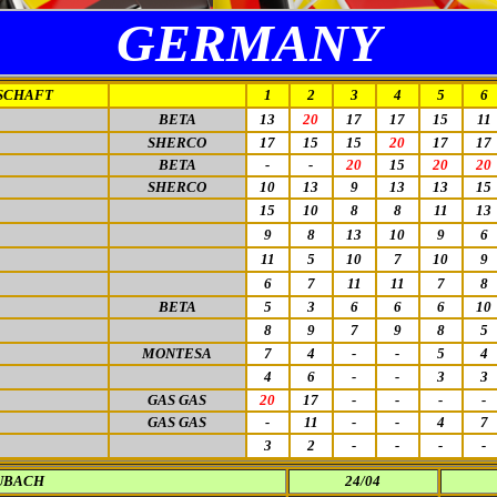
GERMANY
SCHAFT
1
2
3
4
5
6
BETA
13
20
17
17
15
11
SHERCO
17
15
15
20
17
17
BETA
-
-
20
15
20
20
SHERCO
10
13
9
13
13
15
15
10
8
8
11
13
9
8
13
10
9
6
11
5
10
7
10
9
6
7
11
11
7
8
BETA
5
3
6
6
6
10
8
9
7
9
8
5
MONTESA
7
4
-
-
5
4
4
6
-
-
3
3
GAS GAS
20
17
-
-
-
-
GAS GAS
-
11
-
-
4
7
3
2
-
-
-
-
UBACH
24/04