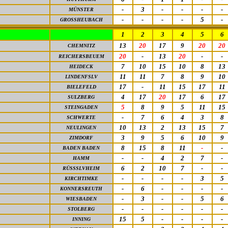
-
3
-
-
-
-
MÜNSTER
-
-
-
-
5
-
GROSSHEUBACH
1
2
3
4
5
6
13
20
17
9
20
20
CHEMNITZ
20
-
13
20
-
-
REICHERSBEUEM
7
10
15
10
8
13
HEIDECK
11
11
7
8
9
10
LINDENFSLV
17
-
11
15
17
11
BIELEFELD
4
17
20
17
6
17
SULZBERG
5
8
9
5
11
15
STEINGADEN
-
7
6
4
3
8
SCHWERTE
10
13
2
13
15
7
NEULINGEN
3
9
5
6
10
9
ZIMDORF
8
15
8
11
-
-
BADEN BADEN
-
-
4
2
7
-
HAMM
6
2
10
7
-
-
RÜSSSLVHEIM
-
-
-
-
3
5
KIRCHTIMKE
-
6
-
-
-
-
KONNERSREUTH
-
3
-
-
5
6
WIESBADEN
-
-
-
-
-
-
STOLBERG
15
5
-
-
-
-
INNING