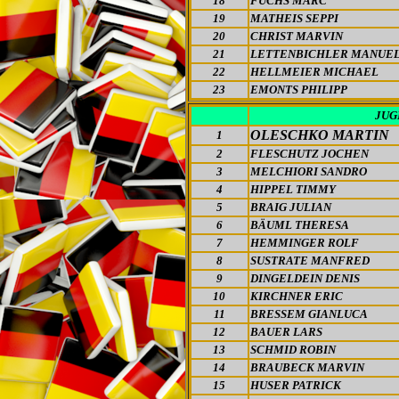
18
FUCHS MARC
19
MATHEIS SEPPI
20
CHRIST MARVIN
21
LETTENBICHLER MANUE
22
HELLMEIER MICHAEL
23
EMONTS PHILIPP
JUG
OLESCHKO MARTIN
1
2
FLESCHUTZ JOCHEN
3
MELCHIORI SANDRO
4
HIPPEL TIMMY
5
BRAIG JULIAN
6
BÄUML THERESA
7
HEMMINGER ROLF
8
SUSTRATE MANFRED
9
DINGELDEIN DENIS
10
KIRCHNER ERIC
11
BRESSEM GIANLUCA
12
BAUER LARS
13
SCHMID ROBIN
14
BRAUBECK MARVIN
15
HUSER PATRICK