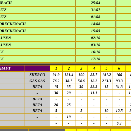
UBACH
25/04
ITZ
31/07
ITZ
01/08
 DRECKENACH
14/08
 DRECKENACH
15/05
AUSEN
02/10
AUSEN
03/10
CK
16/10
CK
17/10
CHAFT
1
2
3
4
5
6
SHERCO
91.9
121.4
100
85.7
141.2
100
GAS GAS
76.2
38.1
54.6
18.2
213.3
93.3
BETA
15
35
30
33.3
15
31.3
1
-
30
20
-
11.1
-
-
1
BETA
-
-
-
-
-
-
BETA
20
25
-
-
-
-
BETA
5
-
5
-
10
12.5
-
-
10
-
-
-
-
-
-
-
-
-
-
6.3