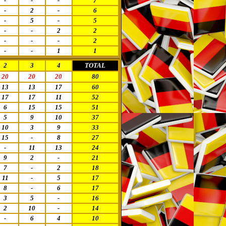
-
-
-
7
-
2
-
6
-
5
-
5
-
-
2
2
-
-
-
2
-
-
1
1
2
3
4
TOTAL
20
20
20
80
13
13
17
60
17
17
11
52
6
15
15
51
5
9
10
37
10
3
9
33
15
-
8
27
-
11
13
24
9
2
-
21
7
-
2
18
11
-
5
17
8
-
6
17
3
5
-
16
2
10
-
14
-
6
4
10