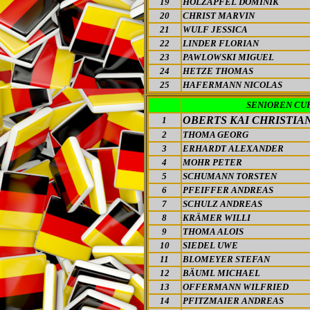
19
HOLZAPFEL DOMINIK
20
CHRIST MARVIN
21
WULF JESSICA
22
LINDER FLORIAN
23
PAWLOWSKI MIGUEL
24
HETZE THOMAS
25
HAFERMANN NICOLAS
SENIOREN CU
OBERTS KAI CHRISTIA
1
2
THOMA GEORG
3
ERHARDT ALEXANDER
4
MOHR PETER
5
SCHUMANN TORSTEN
6
PFEIFFER ANDREAS
7
SCHULZ ANDREAS
8
KRÄMER WILLI
9
THOMA ALOIS
10
SIEDEL UWE
11
BLOMEYER STEFAN
12
BÄUML MICHAEL
13
OFFERMANN WILFRIED
14
PFITZMAIER ANDREAS