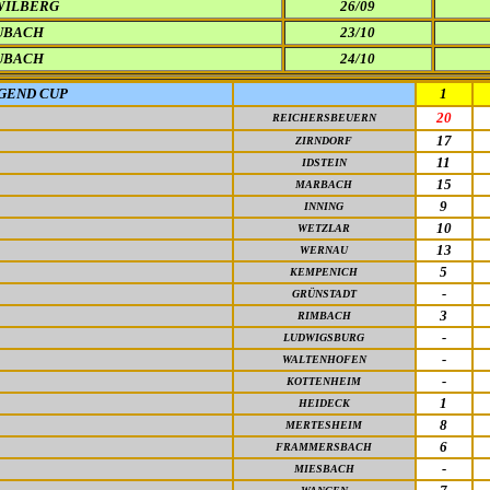
WILBERG
26/09
UBACH
23/10
UBACH
24/10
GEND CUP
1
20
REICHERSBEUERN
17
ZIRNDORF
11
IDSTEIN
15
MARBACH
9
INNING
10
WETZLAR
13
WERNAU
5
KEMPENICH
-
GRÜNSTADT
3
RIMBACH
-
LUDWIGSBURG
-
WALTENHOFEN
-
KOTTENHEIM
1
HEIDECK
8
MERTESHEIM
6
FRAMMERSBACH
-
MIESBACH