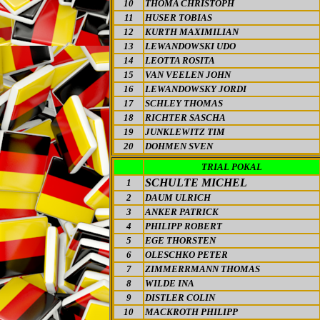
10
THOMA CHRISTOPH
11
HUSER TOBIAS
12
KURTH MAXIMILIAN
13
LEWANDOWSKI UDO
14
LEOTTA ROSITA
15
VAN VEELEN JOHN
16
LEWANDOWSKY JORDI
17
SCHLEY THOMAS
18
RICHTER SASCHA
19
JUNKLEWITZ TIM
20
DOHMEN SVEN
TRIAL POKAL
SCHULTE MICHEL
1
2
DAUM ULRICH
3
ANKER PATRICK
4
PHILIPP ROBERT
5
EGE THORSTEN
6
OLESCHKO PETER
7
ZIMMERRMANN THOMAS
8
WILDE INA
9
DISTLER COLIN
10
MACKROTH PHILIPP