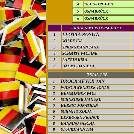
4
NEUNKIRCHEN
5
OSNABRÜCK
6
OSNABRÜCK
FRAUEN MEISTERSCHAFT
LEOTTA ROSITA
1
2
WILDE INA
3
SPRINGMANN JANA
4
SCHMITT PAULINE
5
LAFFIN KIRA
6
BÄUML DANIELA
TRIAL CUP
BROCKMEYER JAN
1
2
WIDSCHWENDTER JONAS
3
HEMMINGER PAUL
4
SCHNEIDER MANUEL
5
HERBST JONATHAN
6
SCHMITT KOLJA
7
DERBOGEN FRANCK
8
HANNING SASCHA
9
STUCKMANN TIM