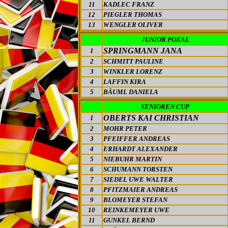
11
KADLEC FRANZ
12
PIEGLER THOMAS
13
WENGLER OLIVER
JUNIOR
POKAL
SPRINGMANN JANA
1
2
SCHMITT PAULINE
3
WINKLER LORENZ
4
LAFFIN KIRA
5
BÄUML DANIELA
SENIOREN CUP
OBERTS KAI CHRISTIAN
1
2
MOHR PETER
3
PFEIFFER ANDREAS
4
ERHARDT ALEXANDER
5
NIEBUHR MARTIN
6
SCHUMANN TORSTEN
7
SIEDEL UWE WALTER
8
PFITZMAIER ANDREAS
9
BLOMEYER STEFAN
10
REINKEMEYER UWE
11
GUNKEL BERND