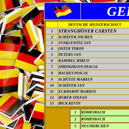
GE
DEUTSCHE MEISTERSCHAFT
STRANGHÖNER CARSTEN
1
2
SCHÄFER JOCHEN
3
JUNKLEWITZ JAN
4
OSTER TIMON
5
PETERS JAN
6
KAMMEL MIRCO
7
SPRINGMANN PASCAL
8
BACKES PASCAL
9
SCHÜTTE MARKUS
10
SCHÄFER JAN
11
ECKHARDT MARKUS
12
HUBER STEFAN
13
BICK KEVIN
1
RÖHRNBACH
2
RÖHRNBACH
3
NEUNKIRCHEN