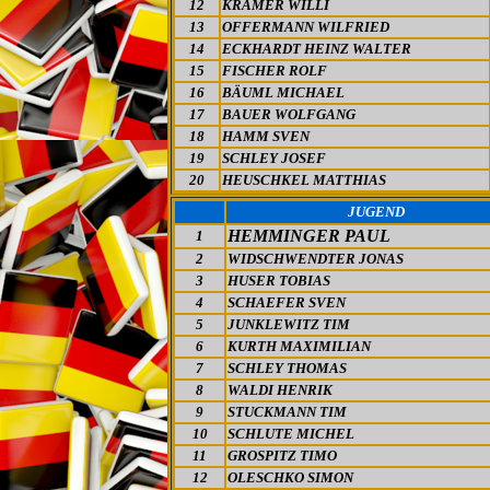
12
KRÄMER WILLI
13
OFFERMANN WILFRIED
14
ECKHARDT HEINZ WALTER
15
FISCHER ROLF
16
BÄUML MICHAEL
17
BAUER WOLFGANG
18
HAMM SVEN
19
SCHLEY JOSEF
20
HEUSCHKEL MATTHIAS
JUGEND
HEMMINGER PAUL
1
2
WIDSCHWENDTER JONAS
3
HUSER TOBIAS
4
SCHAEFER SVEN
5
JUNKLEWITZ TIM
6
KURTH MAXIMILIAN
7
SCHLEY THOMAS
8
WALDI HENRIK
9
STUCKMANN TIM
10
SCHLUTE MICHEL
11
GROSPITZ TIMO
12
OLESCHKO SIMON