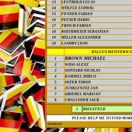
13
LEUTHOLD LUCAS
14
WÖLFLE LUDWIG
15
FENNER FABIAN
16
PEUSER DARIO
17
FRISCH FABIAN
18
ROITHMEIER SEBASTIAN
19
MILLER ALEXANDER
20
LANDRY LEON
HALLEN MEISTERSC
BROWN MICHAEL
1
2
WIGG ALEXZ
3
GONTARD NICOLAS
4
KAMMEL MIRCO
5
OSTER TIMON
6
JUNKLEWITZ JAN
7
GRIEBEL MARIJAN
8
CHALLONER JACK
1
BIELEFELD
PLEASE HELP ME TO FIND MOR
GERMANY