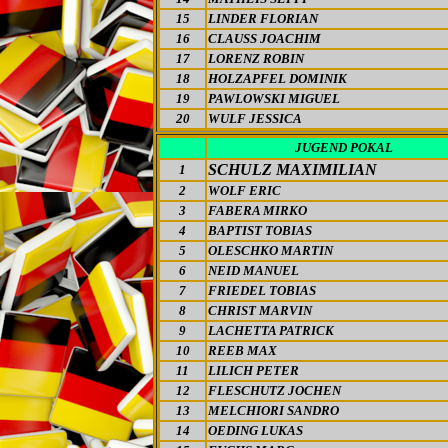
15
LINDER FLORIAN
16
CLAUSS JOACHIM
17
LORENZ ROBIN
18
HOLZAPFEL DOMINIK
19
PAWLOWSKI MIGUEL
20
WULF JESSICA
JUGEND POKAL
SCHULZ MAXIMILIAN
1
2
WOLF ERIC
3
FABERA MIRKO
4
BAPTIST TOBIAS
5
OLESCHKO MARTIN
6
NEID MANUEL
7
FRIEDEL TOBIAS
8
CHRIST MARVIN
9
LACHETTA PATRICK
10
REEB MAX
11
LILICH PETER
12
FLESCHUTZ JOCHEN
13
MELCHIORI SANDRO
14
OEDING LUKAS