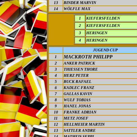
13
BINDER MARVIN
14
WÖLFLE MAX
1
KIEFERSFELDEN
2
KIEFERSFELDEN
3
HERINGEN
4
HERINGEN
JUGEND CUP
MACKROTH PHILIPP
1
2
ANKER PATRICK
3
THIESSEN THORE
4
HERZ PETER
5
BUCK RAFAEL
6
KADLEC FRANZ
7
GALLAS KAVIN
8
WULF TOBIAS
9
HANEL JONAS
10
FRANKE ADRIAN
11
METZ JOSEF
12
HELLMEIER MARTIN
13
SATTLER ANDRE
14
MATHEIS SEPPI