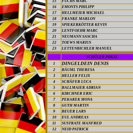
15
FUCHS MARC
16
EMONTS PHILIPP
17
HELLMEIER MICHAEL
18
FRANKE MARLON
19
SPIEKERKÖTTER KEVIN
20
LENTFOEHR MARC
21
NEUMANN SASCHA
22
TOEWS MARIUS
23
LETTENBICHLER MANUEL
SCHÜLER POKAL
DINGELDEIN DENIS
1
2
BÄUML THERESA
3
HELLER FELIX
4
SCHÄFER LUCA
5
BALLMAIER ADRIAN
6
KIRCHNER ERIC
7
PEKAREK MONA
8
GUTH MARTIN
9
BEUER LARS
10
EUL ANDREAS
11
SUSTRATE MANFRED
12
NEID PATRICK