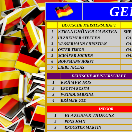
GE
DEUTSCHE MEISTERSCHAFT
STRANGHÖNER CARSTEN
1
SHER
2
ULZHEIMER STEFFEN
GA
3
WASSERMANN CHRISTIAN
GA
4
OSTER TIMON
GA
5
SCHÄFER JOCHEN
GA
6
HOFFMANN HORST
7
LIEBL NICLAS
DEUTSCHE MEISTERSCHAFT
KRÄMER IRIS
1
2
LEOTTA ROSITA
3
WEINDL SABRINA
4
KRÄMER UTE
INDOOR
BLAZUSIAK TADEUSZ
1
2
PONS JOAN
3
KROUSTEK MARTIN