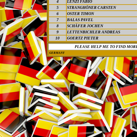
4
LENZI FABIO
5
STRANGHÖNER CARSTEN
6
OSTER TIMON
7
BALAS PAVEL
8
SCHÄFER JOCHEN
9
LETTENBICHLER ANDREAS
10
GOERTZ PIETER
PLEASE HELP ME TO FIND MOR
GERMANY