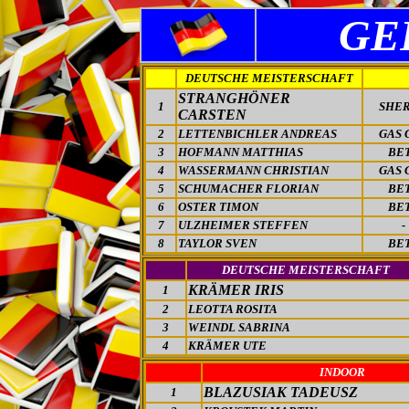
GE
DEUTSCHE MEISTERSCHAFT
STRANGHÖNER
1
SHE
CARSTEN
2
LETTENBICHLER ANDREAS
GAS 
3
HOFMANN MATTHIAS
BE
4
WASSERMANN CHRISTIAN
GAS 
5
SCHUMACHER FLORIAN
BE
6
OSTER TIMON
BE
7
ULZHEIMER STEFFEN
-
8
TAYLOR SVEN
BE
DEUTSCHE MEISTERSCHAFT
KRÄMER IRIS
1
2
LEOTTA ROSITA
3
WEINDL SABRINA
4
KRÄMER UTE
INDOOR
BLAZUSIAK TADEUSZ
1