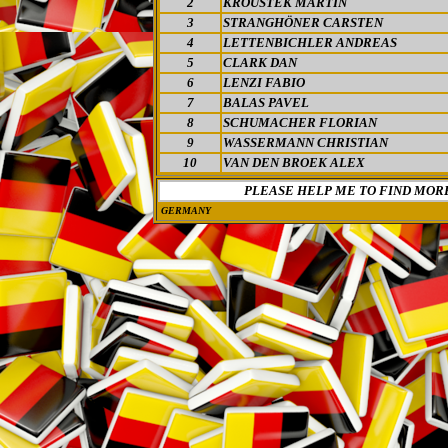
2
KROUSTEK MARTIN
3
STRANGHÖNER CARSTEN
4
LETTENBICHLER ANDREAS
5
CLARK DAN
6
LENZI FABIO
7
BALAS PAVEL
8
SCHUMACHER FLORIAN
9
WASSERMANN CHRISTIAN
10
VAN DEN BROEK ALEX
PLEASE HELP ME TO FIND MOR
GERMANY