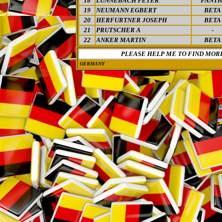
18
LUNNEBACH PETER
FANTI
19
NEUMANN EGBERT
BETA
20
HERFURTNER JOSEPH
BETA
21
PRUTSCHER A
-
22
ANKER MARTIN
BETA
PLEASE HELP ME TO FIND MOR
GERMANY