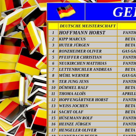
GE
DEUTSCHE MEISTERSCHAFT
HOFFMANN HORST
1
FANTI
2
KIPP MARCUS
BETA
3
HUTER JÜRGEN
BETA
4
RONZHEIMER OLIVER
GAS GA
5
PFEIFFER CHRISTIAN
FANTI
6
NEUKIRCHEN MATTHIAS
FANTI
7
LETTENBICHLER ANDREAS
BETA
8
MÜHL WERNER
GAS GA
9
TER JUNG JENS
FANTI
10
DÜMMEL RALF
BETA
11
THOMA ALOÏS
APRILI
12
HOPFENGÄRTNER HORST
FANTI
13
WEISS JOCHEN
BETA
14
SACHT OLAF
BETA
15
HÜSEMANN ROLF
FANTI
16
HEINZE JÜRGEN
FANTI
17
HENGELER OLIVER
BETA