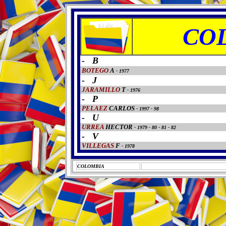
CO
- B
BOTEGO
A
- 1977
- J
JARAMILLO
T
- 1976
- P
PELAEZ
CARLOS
- 1997 - 98
- U
URREA
HECTOR
- 1979 - 80 - 81 - 82
- V
VILLEGAS
F
- 1978
COLOMBIA