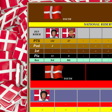
YOUTH
NATIONAL RIDER
DEN
RIDER
PTS
132
27
-
-
-
Pod
-
-
2
-
-
1st
-
-
-
-
-
Pla
13
6
-
-
-
Best
3rd
8th
-
-
-
YOUTH
-
-
-
-
-
-
-
-