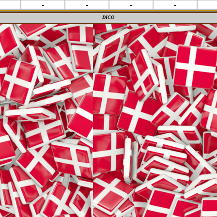
-
-
-
-
DICO
M