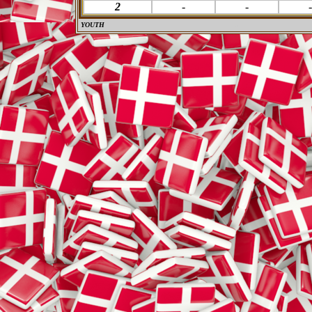
2
-
-
-
YOUTH
M