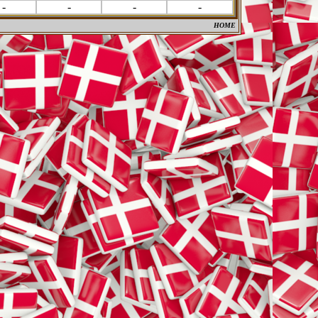
-
-
-
-
HOME