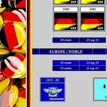
1980
1981
90
trials
25
top 15
EUROPE / WORLD
35 trials
14 top 15
55
trials
11 top 15
1971
- 28
2