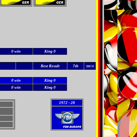
0 win
King 0
Best Result
7th
DICO
0 win
King 0
0 win
King 0
1972
- 28