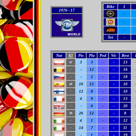
Bike
1
1976
- 17
-
-
-
Tot
-
Nat
83
Pts
Pla
Pod
Vic
Best
3
3
-
-
13
42
-
12
-
-
16
-
-
2
-
-
18
-
10
12
-
-
10
48
12
8
-
-
10
-
4
9
-
-
13
-
-
6
-
-
20
-
26
12
-
-
8
38
4
1
-
-
12
-
14
7
-
-
11
-
-
1
-
-
19
-