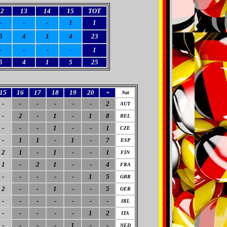
12
13
14
15
TOT
-
-
-
1
1
5
4
1
4
23
-
-
-
-
1
5
4
1
5
25
15
16
17
18
19
20
+
Nat
-
-
-
-
-
-
2
AUT
-
2
-
1
-
1
8
BEL
-
-
-
1
-
-
1
CZE
-
1
1
-
1
-
7
ESP
2
1
-
1
-
-
1
FIN
1
-
2
1
-
-
4
FRA
-
-
-
-
-
1
5
GBR
2
-
-
1
-
-
5
GER
-
-
-
-
-
-
-
IRL
-
-
-
-
-
1
2
ITA
-
-
-
-
1
-
-
NED