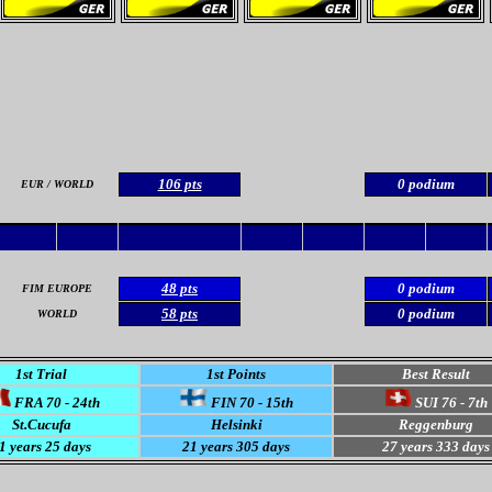
106 pts
0 podium
EUR / WORLD
48 pts
0 podium
FIM EUROPE
58 pts
0 podium
WORLD
1st Trial
1st Points
Best Result
FRA 70 - 24th
FIN 70 - 15th
SUI 76 - 7th
St.Cucufa
Helsinki
Reggenburg
1 years 25 days
21 years 305 days
27 years 333 days