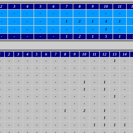
2
3
4
5
6
7
8
9
10
11
-
-
-
-
-
-
-
-
-
-
-
-
-
-
-
1
2
1
4
1
-
-
-
-
-
-
-
-
1
-
-
-
-
-
-
1
2
1
5
1
1
2
3
4
5
6
7
8
9
10
11
12
13
14
-
-
-
-
-
-
-
-
-
-
-
-
1
-
-
-
-
-
-
-
-
-
-
-
-
-
-
-
-
-
-
-
-
-
-
-
-
-
-
-
-
-
-
-
-
-
-
-
-
-
-
1
-
1
-
-
-
-
-
-
-
-
-
-
-
1
-
1
-
-
-
-
-
-
-
-
-
-
-
-
-
-
1
-
-
-
-
-
-
-
-
-
-
-
-
-
-
-
-
-
-
-
-
-
-
1
-
2
-
1
-
-
-
-
-
-
-
-
-
-
-
-
-
1
-
-
-
-
-
-
-
-
-
-
-
-
1
1
1
1
-
-
-
-
-
-
-
-
-
-
-
-
-
-