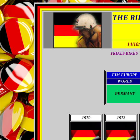
THE RID
14/10
TRIALS BIKES >
FIM EUROPE
WORLD
GERMANY
1970
1973