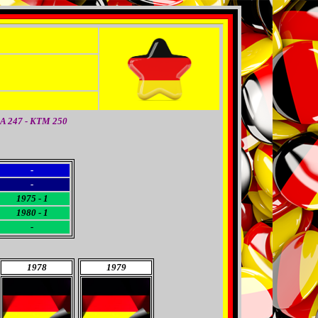
A 247 - KTM 250
-
-
1975 - 1
1980 - 1
-
1978
1979