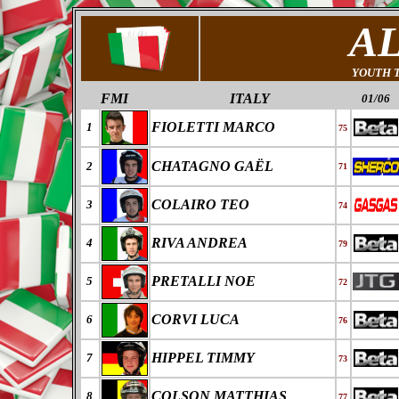
A
YOUTH 
FMI
ITALY
01/06
FIOLETTI MARCO
1
75
CHATAGNO GAËL
2
71
COLAIRO TEO
3
74
RIVA ANDREA
4
79
PRETALLI NOE
5
72
CORVI LUCA
6
76
HIPPEL TIMMY
7
73
COLSON MATTHIAS
8
77