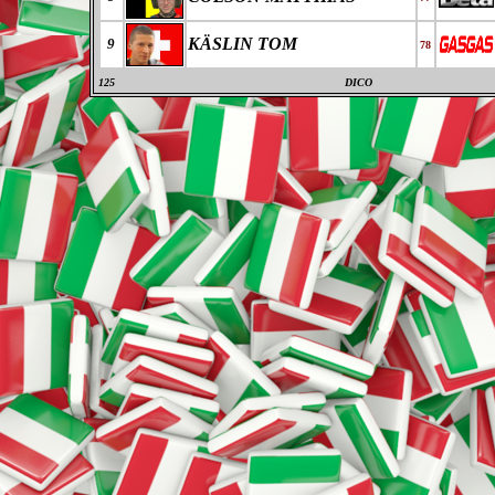
KÄSLIN TOM
9
78
125
DICO