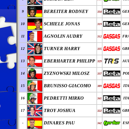
BEREITER RODNEY
9
GE
334
SCHIELE JONAS
10
GE
319
AGNOLIN AUDRY
11
FR
312
TURNER HARRY
12
GB
335
EBERHARTER PHILIPP
13
AU
329
ZYZNOWSKI MILOSZ
14
PO
337
BRUNISSO GIACOMO
15
IT
389
PEDRETTI MIRKO
16
IT
341
TROY JOSHUA
17
GB
322
DINARES PAU
-
ES
342