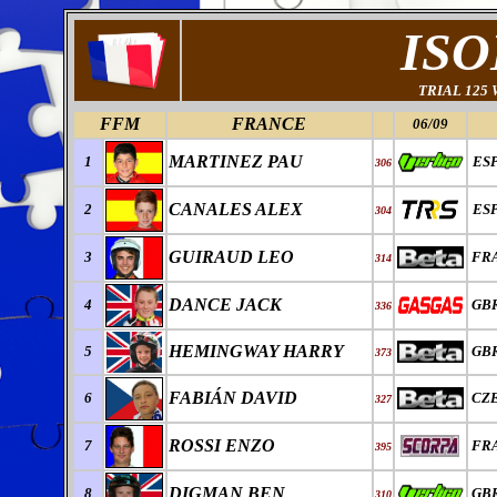
ISO
TRIAL 125
FFM
FRANCE
06/09
MARTINEZ PAU
1
ES
306
CANALES ALEX
2
ES
304
GUIRAUD LEO
3
FR
314
DANCE JACK
4
GB
336
HEMINGWAY HARRY
5
GB
373
FABI
Á
N DAVID
6
CZ
327
ROSSI ENZO
7
FR
395
DIGMAN BEN
8
GB
310