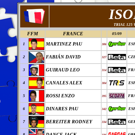
ISO
TRIAL 125
FFM
FRANCE
05/09
MARTINEZ PAU
1
ES
306
FABI
Á
N DAVID
2
CZ
327
GUIRAUD LEO
3
FR
314
CANALES ALEX
4
ES
304
ROSSI ENZO
5
FR
395
DINARES PAU
6
ES
342
BEREITER RODNEY
7
GE
334
DANCE JACK
8
GB
336