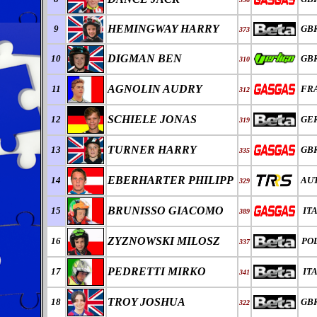
HEMINGWAY HARRY
9
GB
373
DIGMAN BEN
10
GB
310
AGNOLIN AUDRY
11
FR
312
SCHIELE JONAS
12
GE
319
TURNER HARRY
13
GB
335
EBERHARTER PHILIPP
14
AU
329
BRUNISSO GIACOMO
15
IT
389
ZYZNOWSKI MILOSZ
16
PO
337
PEDRETTI MIRKO
17
IT
341
TROY JOSHUA
18
GB
322