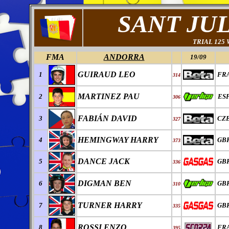
SANT JUL
TRIAL 125
FMA
ANDORRA
19/09
GUIRAUD LEO
1
FR
314
MARTINEZ PAU
2
ES
306
FABI
Á
N DAVID
3
CZ
327
HEMINGWAY HARRY
4
GB
373
DANCE JACK
5
GB
336
DIGMAN BEN
6
GB
310
TURNER HARRY
7
GB
335
ROSSI ENZO
8
FR
395