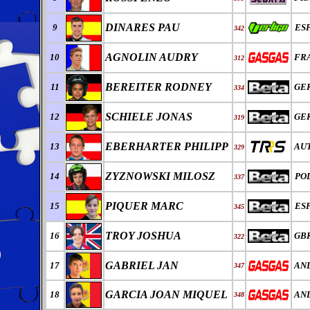
DINARES PAU
9
ES
342
AGNOLIN AUDRY
10
FR
312
BEREITER RODNEY
11
GE
334
SCHIELE JONAS
12
GE
319
EBERHARTER PHILIPP
13
AU
329
ZYZNOWSKI MILOSZ
14
PO
337
PIQUER MARC
15
ES
345
TROY JOSHUA
16
GB
322
GABRIEL JAN
17
AN
347
GARCIA JOAN MIQUEL
18
AN
348